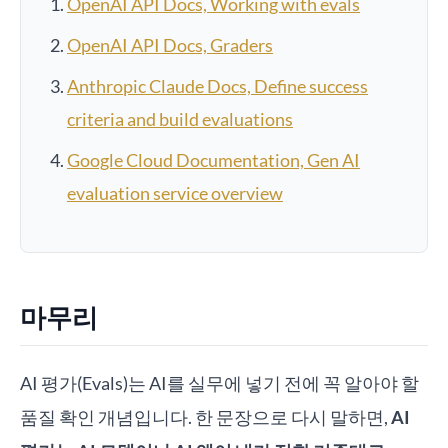
OpenAI API Docs, Working with evals
OpenAI API Docs, Graders
Anthropic Claude Docs, Define success
criteria and build evaluations
Google Cloud Documentation, Gen AI
evaluation service overview
마무리
AI 평가(Evals)는 AI를 실무에 넣기 전에 꼭 알아야 할
품질 확인 개념입니다. 한 문장으로 다시 말하면,
AI