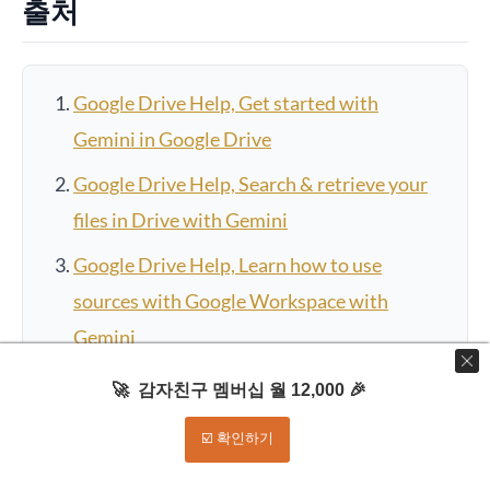
출처
Google Drive Help, Get started with
Gemini in Google Drive
Google Drive Help, Search & retrieve your
files in Drive with Gemini
Google Drive Help, Learn how to use
sources with Google Workspace with
Gemini
Google Drive Help, Use Gemini in Drive for
🚀 감자친구 멤버십 월 12,000 🎉
research & analysis
☑️ 확인하기
Google Drive Help, Learn how Gemini in