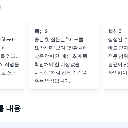
약
핵심 2
핵심 3
Sheets
좋은 첫 질문은 "이 표를
생성된 수
ni
요약해줘"보다 "전환율이
바로 믿지
를 읽고,
낮은 캠페인, 예산 초과 행,
적용 범위
식 작업을
확인해야 할 이상값을
평균이 
구로 쓰는
나눠줘"처럼 업무 기준을
확인해야 
주는 방식입니다.
룰 내용