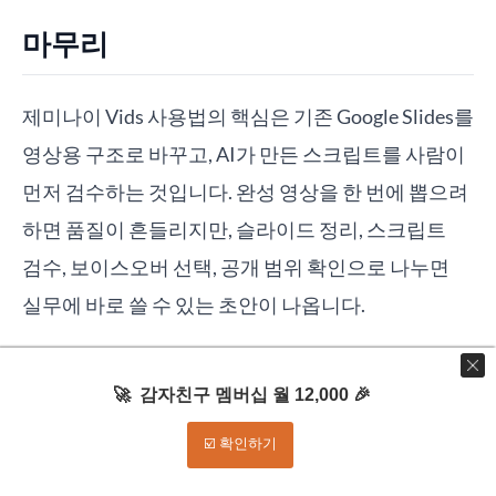
마무리
제미나이 Vids 사용법의 핵심은 기존 Google Slides를
영상용 구조로 바꾸고, AI가 만든 스크립트를 사람이
먼저 검수하는 것입니다. 완성 영상을 한 번에 뽑으려
하면 품질이 흔들리지만, 슬라이드 정리, 스크립트
검수, 보이스오버 선택, 공개 범위 확인으로 나누면
실무에 바로 쓸 수 있는 초안이 나옵니다.
오늘 바로 적용한다면 기존 발표자료 5장만 골라
🚀 감자친구 멤버십 월 12,000 🎉
90초 영상 초안으로 바꿔보세요. 그다음 "슬라이드를
그대로 읽는 영상"이 아니라 "핵심을 짧게 설명하는
☑️ 확인하기
영상"이 되었는지 확인하면 Vids가 단순 편집 도구가