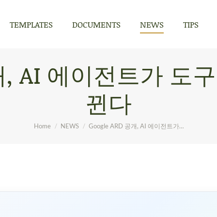
TEMPLATES
DOCUMENTS
NEWS
TIPS
TEMPLATES
DOCUMENTS
NEWS
TIPS
공개, AI 에이전트가 
뀐다
You are here:
Home
NEWS
Google ARD 공개, AI 에이전트가…