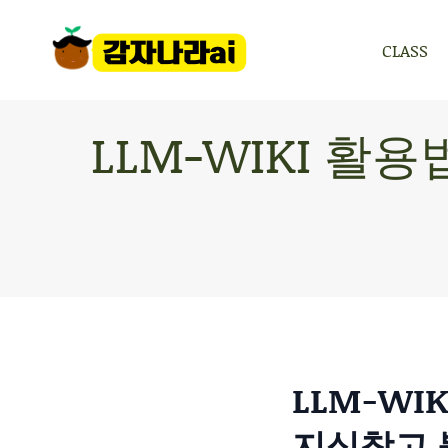
CLASS
CLASS
LLM-WIKI 활
LLM-WI
지식창고 