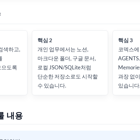
약
핵심 2
핵심 3
가 검색하고,
개인 업무에서는 노션,
코덱스에
를
마크다운 폴더, 구글 문서,
AGENTS.m
모으도록
로컬 JSON/SQLite처럼
Memor
는
단순한 저장소로도 시작할
과장 없이
수 있습니다.
있습니다
룰 내용