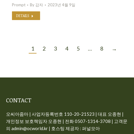
Prompt
By
감자
2023년 4월 9일
DETAILS
1
2
3
4
5
…
8
→
CONTACT
오씨아줌마 | 사업자등록번호 110-20-21523 | 대표 오종현 |
개인정보 보호책임자 오종현 | 전화 0507-1314-3708 | 고객문
의 admin@ocworld.kr | 호스팅 제공자 : 퍼널모아