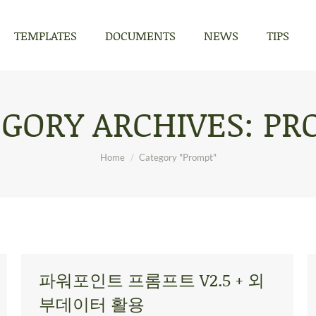
TEMPLATES
DOCUMENTS
NEWS
TIPS
TEMPLATES
DOCUMENTS
NEWS
TIPS
GORY ARCHIVES:
PR
You are here:
Home
Category "Prompt"
파워포인트 프롬프트 V2.5 + 외
부데이터 활용