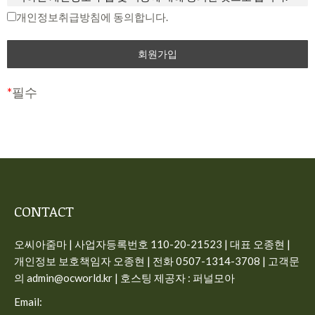
중단 및 탈퇴 의사를 표시하고 서비스 이용 종료를 요청할 수
개인정보취급방침에 동의합니다.
제2조 개인정보의 수집 항목 및 이용 목적
있습니다. 다만, 회사가 회원에게 변경된 약관의 내용을 통보하
면서 회원에게 “7일 이내 의사 표시를 하지 않을 경우 의사 표
“개인정보”는 생존하는 개인에 관한 정보로서 해당 정보에 포
시가 표명된 것으로 본다는 뜻”을 명확히 통지하였음에도 불구
함된 성명, 주민등록번호 등의 사항으로 해당 개인을 식별할 수
하고, 거부의 의사표시를 하지 아니한 경우 회원이 변경된 약관
있는 정보(해당 정보만으로는 특정 개인을 식별할 수 없더라도
*
필수
에 동의하는 것으로 봅니다.
다른 정보와 쉽게 결합하여 식별할 수 있는 것을 포함)를 말합
니다.
제3조 약관의 해석과 예외 준칙
사이트가 고객의 개인정보를 수집 이용하는 목적은 다음과 같
① 회사는 제공하는 개별 서비스에 대해서 별도의 이용약관 및
습니다.
정책을 둘 수 있으며, 해당 내용이 이 약관과 상충할 경우 개별
서비스의 이용약관을 우선하여 적용합니다.
일반 회원정보
CONTACT
② 본 약관에 명시되지 않은 사항이 관계법령에 규정되어 있을
– 수집시기: 가입시
오씨아줌마 | 사업자등록번호 110-20-21523 | 대표 오종현 |
경우에는 그 규정에 따릅니다.
– 필수 수집항목: 이메일, 비밀번호, 이름, 전화번호
개인정보 보호책임자 오종현 | 전화 0507-1314-3708 | 고객문
– 선택 수집항목: 프로필 이미지
제4조 용어의 정의
의 admin@ocworld.kr | 호스팅 제공자 : 퍼널모아
– 이용목적: 가입, 서비스 이용시 상담, 공지사항 전달
① 서비스: 개인용 컴퓨터 (PC), TV, 휴대형 단말기, 전기통신설
Email:
– 보유기간: 회원탈퇴시 즉시 삭제, 구매 회원인 경우 5년간 보