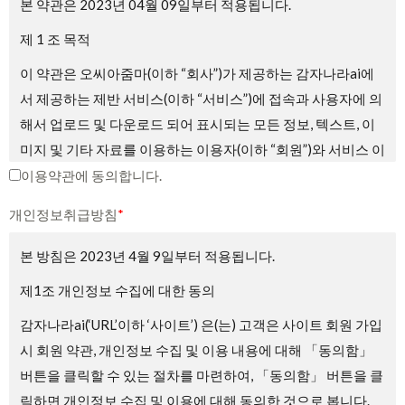
본 약관은 2023년 04월 09일부터 적용됩니다.
제 1 조 목적
이 약관은 오씨아줌마(이하 “회사”)가 제공하는 감자나라ai에
서 제공하는 제반 서비스(이하 “서비스”)에 접속과 사용자에 의
해서 업로드 및 다운로드 되어 표시되는 모든 정보, 텍스트, 이
미지 및 기타 자료를 이용하는 이용자(이하 “회원”)와 서비스 이
용에 관한 권리 및 의무와 책임사항, 기타 필요한 사항을 규정
이용약관에 동의합니다.
하는 것을 목적으로 합니다.
개인정보취급방침
*
제2조 약관의 게시와 효력, 개정
본 방침은 2023년 4월 9일부터 적용됩니다.
① 회사는 서비스의 가입 과정에 본 약관을 게시합니다.
제1조 개인정보 수집에 대한 동의
② 회사는 관련법에 위배되지 않는 범위에서 본 약관을 변경할
감자나라ai(‘URL’이하 ‘사이트’) 은(는) 고객은 사이트 회원 가입
수 있습니다.
시 회원 약관, 개인정보 수집 및 이용 내용에 대해 「동의함」
③ 회원은 회사가 전항에 따라 변경하는 약관에 동의하지 않을
버튼을 클릭할 수 있는 절차를 마련하여, 「동의함」 버튼을 클
권리가 있으며, 이 경우 회원은 회사에서 제공하는 서비스 이용
릭하면 개인정보 수집 및 이용에 대해 동의한 것으로 봅니다.