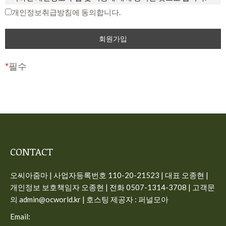
중단 및 탈퇴 의사를 표시하고 서비스 이용 종료를 요청할 수
개인정보취급방침에 동의합니다.
제2조 개인정보의 수집 항목 및 이용 목적
있습니다. 다만, 회사가 회원에게 변경된 약관의 내용을 통보하
면서 회원에게 “7일 이내 의사 표시를 하지 않을 경우 의사 표
“개인정보”는 생존하는 개인에 관한 정보로서 해당 정보에 포
시가 표명된 것으로 본다는 뜻”을 명확히 통지하였음에도 불구
함된 성명, 주민등록번호 등의 사항으로 해당 개인을 식별할 수
하고, 거부의 의사표시를 하지 아니한 경우 회원이 변경된 약관
있는 정보(해당 정보만으로는 특정 개인을 식별할 수 없더라도
*
필수
에 동의하는 것으로 봅니다.
다른 정보와 쉽게 결합하여 식별할 수 있는 것을 포함)를 말합
니다.
제3조 약관의 해석과 예외 준칙
사이트가 고객의 개인정보를 수집 이용하는 목적은 다음과 같
① 회사는 제공하는 개별 서비스에 대해서 별도의 이용약관 및
습니다.
정책을 둘 수 있으며, 해당 내용이 이 약관과 상충할 경우 개별
서비스의 이용약관을 우선하여 적용합니다.
일반 회원정보
CONTACT
② 본 약관에 명시되지 않은 사항이 관계법령에 규정되어 있을
– 수집시기: 가입시
오씨아줌마 | 사업자등록번호 110-20-21523 | 대표 오종현 |
경우에는 그 규정에 따릅니다.
– 필수 수집항목: 이메일, 비밀번호, 이름, 전화번호
개인정보 보호책임자 오종현 | 전화 0507-1314-3708 | 고객문
– 선택 수집항목: 프로필 이미지
제4조 용어의 정의
의 admin@ocworld.kr | 호스팅 제공자 : 퍼널모아
– 이용목적: 가입, 서비스 이용시 상담, 공지사항 전달
① 서비스: 개인용 컴퓨터 (PC), TV, 휴대형 단말기, 전기통신설
Email:
– 보유기간: 회원탈퇴시 즉시 삭제, 구매 회원인 경우 5년간 보