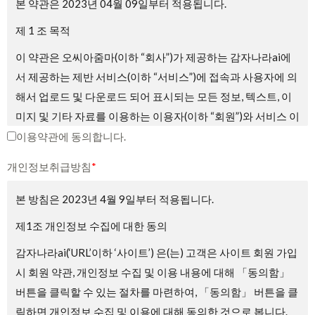
본 약관은 2023년 04월 09일부터 적용됩니다.
제 1 조 목적
이 약관은 오씨아줌마(이하 “회사”)가 제공하는 감자나라ai에
서 제공하는 제반 서비스(이하 “서비스”)에 접속과 사용자에 의
해서 업로드 및 다운로드 되어 표시되는 모든 정보, 텍스트, 이
미지 및 기타 자료를 이용하는 이용자(이하 “회원”)와 서비스 이
용에 관한 권리 및 의무와 책임사항, 기타 필요한 사항을 규정
이용약관에 동의합니다.
하는 것을 목적으로 합니다.
개인정보취급방침
*
제2조 약관의 게시와 효력, 개정
본 방침은 2023년 4월 9일부터 적용됩니다.
① 회사는 서비스의 가입 과정에 본 약관을 게시합니다.
제1조 개인정보 수집에 대한 동의
② 회사는 관련법에 위배되지 않는 범위에서 본 약관을 변경할
감자나라ai(‘URL’이하 ‘사이트’) 은(는) 고객은 사이트 회원 가입
수 있습니다.
시 회원 약관, 개인정보 수집 및 이용 내용에 대해 「동의함」
③ 회원은 회사가 전항에 따라 변경하는 약관에 동의하지 않을
버튼을 클릭할 수 있는 절차를 마련하여, 「동의함」 버튼을 클
권리가 있으며, 이 경우 회원은 회사에서 제공하는 서비스 이용
릭하면 개인정보 수집 및 이용에 대해 동의한 것으로 봅니다.