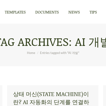
TEMPLATES
DOCUMENTS
NEWS
TIPS
TEMPLATES
DOCUMENTS
NEWS
TIPS
TAG ARCHIVES:
AI 개
You are here:
Home
Entries tagged with "AI 개발"
상태 머신(STATE MACHINE)이
란? AI 자동화의 단계를 연결하