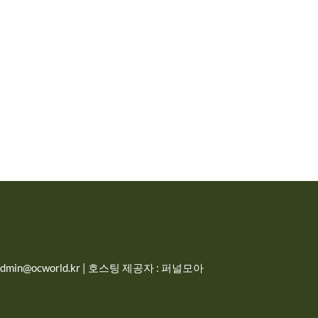
in@ocworld.kr | 호스팅 제공자 : 퍼널모아