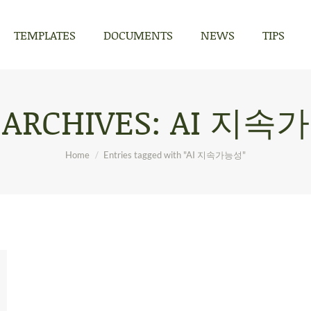
TEMPLATES
DOCUMENTS
NEWS
TIPS
TEMPLATES
DOCUMENTS
NEWS
TIPS
 ARCHIVES:
AI 지속
You are here:
Home
Entries tagged with "AI 지속가능성"