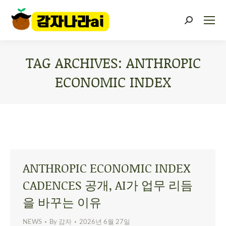
TAG ARCHIVES:
ANTHROPIC
ECONOMIC INDEX
You are here:
ANTHROPIC ECONOMIC INDEX
CADENCES 공개, AI가 업무 리듬
을 바꾸는 이유
NEWS
By
감자
2026년 6월 27일