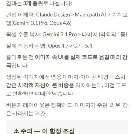
결과는
3개 층위
로 나뉩니다:
컨셉 이해력
: Claude Design > Magicpath AI > 순수 모
델(Gemini 3.1 Pro, Opus 4.6)
픽셀 수준 복사
: Gemini 3.1 Pro > 나머지 (의외의 1등)
실제 작동하는 앱
: Opus 4.7 > GPT-5.4
흥미로운 건
이미지 속 UI를 실제 코드로 옮길 때의 간
극
입니다.
생성된 이미지에선 영웅 이미지·아이콘·배경 텍스처
같은
시각적 자산이 큰 비중
을 차지하는데, 이걸 코드
로 변환하면 뼈대만 남습니다.
버튼과 레이아웃은 정확해도, 이미지가 주던 ‘와우’ 감
은 사라지는 거죠.
⚠️ 주의 — 이 함정 조심