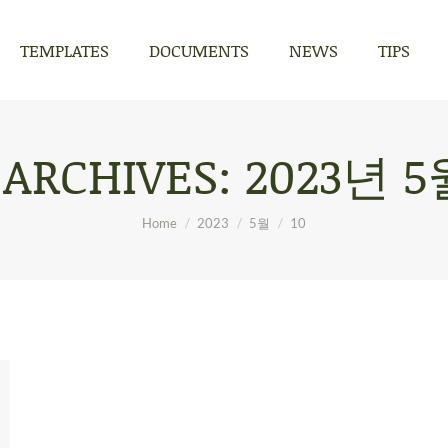
TEMPLATES
DOCUMENTS
NEWS
TIPS
TEMPLATES
DOCUMENTS
NEWS
TIPS
 ARCHIVES:
2023년 5
You are here:
Home
2023
5월
10