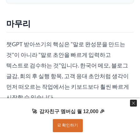
마무리
챗GPT 받아쓰기의 핵심은 "말로 완성문을 만드는
것"이 아니라 "말로 초안을 빠르게 입력하고
텍스트로 검수하는 것"입니다. 한국어 메모, 블로그
글감, 회의 후 실행 항목, 고객 응대 초안처럼 생각이
먼저 떠오르는 작업에서는 키보드보다 훨씬 빠르게
시작할 수 있습니다.
🚀 감자친구 멤버십 월 12,000 🎉
오늘 바로 써보려면 긴 프롬프트 하나를 손으로 치지
말고 말로 입력해보세요. 다만 마지막 30초는 반드시
☑️ 확인하기
검수에 쓰세요. 받아쓰기는 속도를 올려 주지만,