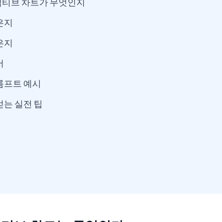
랙티브 차트가 무엇인지
은지
은지
서
롬프트 예시
얻는 실전 팁