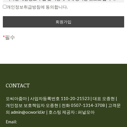
중단 및 탈퇴 의사를 표시하고 서비스 이용 종료를 요청할 수
개인정보취급방침에 동의합니다.
제2조 개인정보의 수집 항목 및 이용 목적
있습니다. 다만, 회사가 회원에게 변경된 약관의 내용을 통보하
면서 회원에게 “7일 이내 의사 표시를 하지 않을 경우 의사 표
“개인정보”는 생존하는 개인에 관한 정보로서 해당 정보에 포
시가 표명된 것으로 본다는 뜻”을 명확히 통지하였음에도 불구
함된 성명, 주민등록번호 등의 사항으로 해당 개인을 식별할 수
하고, 거부의 의사표시를 하지 아니한 경우 회원이 변경된 약관
있는 정보(해당 정보만으로는 특정 개인을 식별할 수 없더라도
*
필수
에 동의하는 것으로 봅니다.
다른 정보와 쉽게 결합하여 식별할 수 있는 것을 포함)를 말합
니다.
제3조 약관의 해석과 예외 준칙
사이트가 고객의 개인정보를 수집 이용하는 목적은 다음과 같
① 회사는 제공하는 개별 서비스에 대해서 별도의 이용약관 및
습니다.
정책을 둘 수 있으며, 해당 내용이 이 약관과 상충할 경우 개별
서비스의 이용약관을 우선하여 적용합니다.
일반 회원정보
CONTACT
② 본 약관에 명시되지 않은 사항이 관계법령에 규정되어 있을
– 수집시기: 가입시
오씨아줌마 | 사업자등록번호 110-20-21523 | 대표 오종현 |
경우에는 그 규정에 따릅니다.
– 필수 수집항목: 이메일, 비밀번호, 이름, 전화번호
개인정보 보호책임자 오종현 | 전화 0507-1314-3708 | 고객문
– 선택 수집항목: 프로필 이미지
제4조 용어의 정의
의 admin@ocworld.kr | 호스팅 제공자 : 퍼널모아
– 이용목적: 가입, 서비스 이용시 상담, 공지사항 전달
① 서비스: 개인용 컴퓨터 (PC), TV, 휴대형 단말기, 전기통신설
Email:
– 보유기간: 회원탈퇴시 즉시 삭제, 구매 회원인 경우 5년간 보