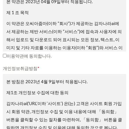
본 약관은 2023년 04월 09일부터 적용됩니다.
제 1 조 목적
이 약관은 오씨아줌마(이하 “회사”)가 제공하는 감자나라ai에
서 제공하는 제반 서비스(이하 “서비스”)에 접속과 사용자에 의
해서 업로드 및 다운로드 되어 표시되는 모든 정보, 텍스트, 이
미지 및 기타 자료를 이용하는 이용자(이하 “회원”)와 서비스 이
용에 관한 권리 및 의무와 책임사항, 기타 필요한 사항을 규정
이용약관에 동의합니다.
하는 것을 목적으로 합니다.
개인정보취급방침
*
제2조 약관의 게시와 효력, 개정
본 방침은 2023년 4월 9일부터 적용됩니다.
① 회사는 서비스의 가입 과정에 본 약관을 게시합니다.
제1조 개인정보 수집에 대한 동의
② 회사는 관련법에 위배되지 않는 범위에서 본 약관을 변경할
감자나라ai(‘URL’이하 ‘사이트’) 은(는) 고객은 사이트 회원 가입
수 있습니다.
시 회원 약관, 개인정보 수집 및 이용 내용에 대해 「동의함」
③ 회원은 회사가 전항에 따라 변경하는 약관에 동의하지 않을
버튼을 클릭할 수 있는 절차를 마련하여, 「동의함」 버튼을 클
권리가 있으며, 이 경우 회원은 회사에서 제공하는 서비스 이용
릭하면 개인정보 수집 및 이용에 대해 동의한 것으로 봅니다.