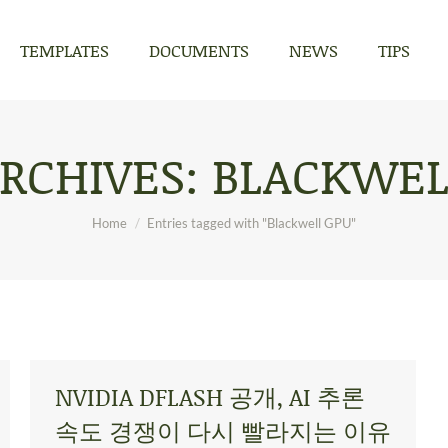
TEMPLATES
DOCUMENTS
NEWS
TIPS
TEMPLATES
DOCUMENTS
NEWS
TIPS
ARCHIVES:
BLACKWEL
You are here:
Home
Entries tagged with "Blackwell GPU"
NVIDIA DFLASH 공개, AI 추론
속도 경쟁이 다시 빨라지는 이유