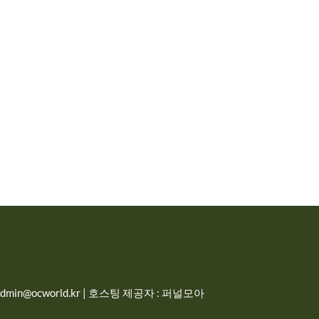
in@ocworld.kr | 호스팅 제공자 : 퍼널모아