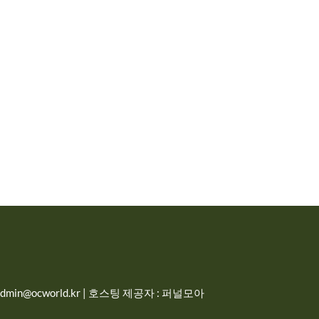
in@ocworld.kr | 호스팅 제공자 : 퍼널모아