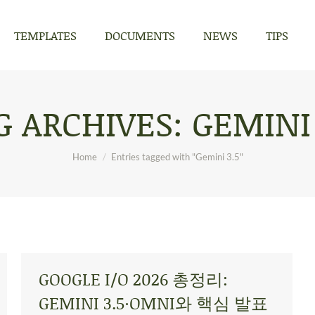
TEMPLATES
DOCUMENTS
NEWS
TIPS
TEMPLATES
DOCUMENTS
NEWS
TIPS
G ARCHIVES:
GEMINI 
You are here:
Home
Entries tagged with "Gemini 3.5"
GOOGLE I/O 2026 총정리:
GEMINI 3.5·OMNI와 핵심 발표