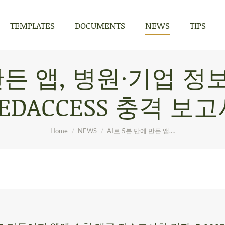
TEMPLATES
DOCUMENTS
NEWS
TIPS
TEMPLATES
DOCUMENTS
NEWS
TIPS
 만든 앱, 병원·기업 정
EDACCESS 충격 보
You are here:
Home
NEWS
AI로 5분 만에 만든 앱,…